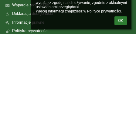
wyrażasz zgodę na ich używanie, zgodnie z aktualnymi 
Wsparcie techniczne
ustawieniami przeglądarki.

Więcej informacji znajdziesz w 
Polityce prywatności
.
Deklaracja dostępności
OK
Informacje prawne
Polityka prywatności
Metryczka
Mapa strony
O nas
Kontakt
Aktualności
Kontakty
Szkoła Podstawowa im. gen. Józefa Dowbora Muśnickiego w
Lusowie
sekretariat@splusowo.pl
(+48) 61 814 61 29
(+48) 501 520 314
Nowa 6
62-080 Lusowo