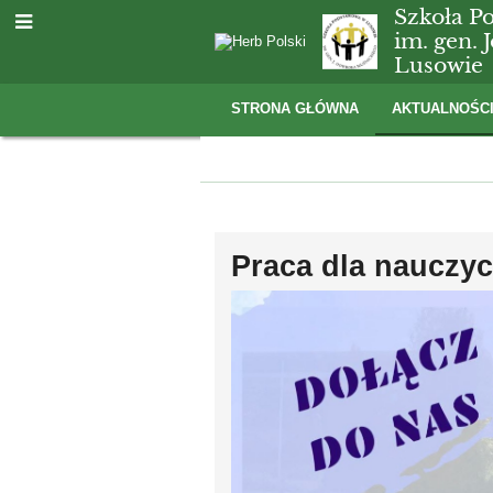
Szkoła P
im. gen.
Lusowie
STRONA GŁÓWNA
AKTUALNOŚC
Aktualności
Praca dla nauczyc