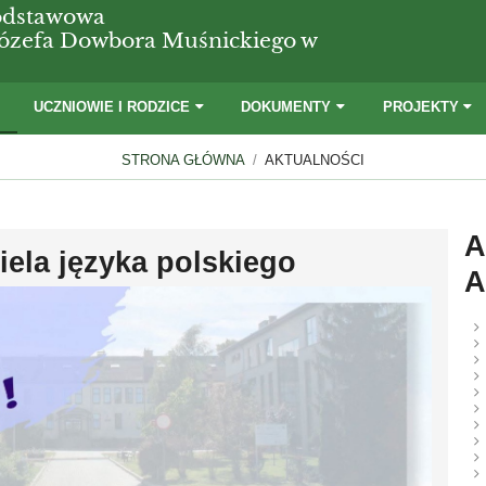
odstawowa
 Józefa Dowbora Muśnickiego w
I
UCZNIOWIE I RODZICE
DOKUMENTY
PROJEKTY
STRONA GŁÓWNA
/
AKTUALNOŚCI
A
iela języka polskiego
A